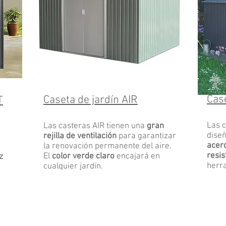
Case
Caseta de jardín
AIR
T
Las c
Las casteras AIR tienen una
gran
dise
rejilla de ventilación
para garantizar
acer
la renovación permanente del aire.
resis
El
color verde claro
encajará en
z
herra
cualquier jardín.