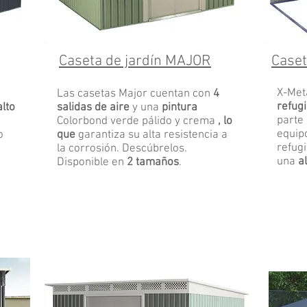
Caseta de jardín
MAJOR
Caset
X-Met
Las casetas Major cuentan con
4
refugi
alto
salidas de aire
y una
pintura
parte
Colorbond verde pálido y crema
, lo
equip
o
que
garantiza su alta resistencia a
refug
la corrosión. Descúbrelos.
una
a
Disponible en
2 tamaños
.