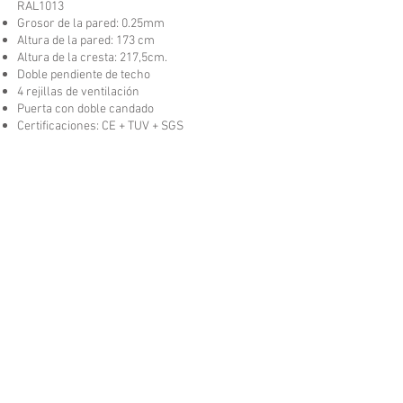
RAL1013
Grosor de la pared: 0.25mm
Altura de la pared: 173 cm
Altura de la cresta: 217,5cm.
Doble pendiente de techo
4 rejillas de ventilación
Puerta con doble candado
Certificaciones: CE + TUV + SGS
Kit de anclaje opcional
Paredes con pintura
Colorblond: anti-corrosión
4 rejillas de ventilación: 2
delante y 2 detrás.