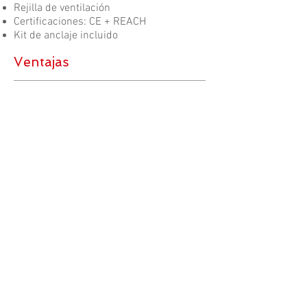
Rejilla de ventilación
Certificaciones: CE + REACH
Kit de anclaje incluido
Ventajas
Paredes con 4 capas de
pintura: protección
antioxidante
Kit de anclaje opcional.
Rejilla de ventilación