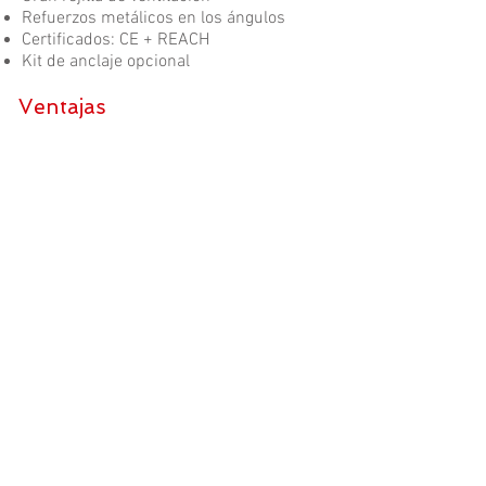
Refuerzos metálicos en los ángulos
Certificados: CE + REACH
Kit de anclaje opcional
Ventajas
Paredes con cuatro capas
de pintura: protección
contra la oxidación.
Rejilla de ventilación en
todo el ancho de la
fachada.
Kit de anclaje opcional.