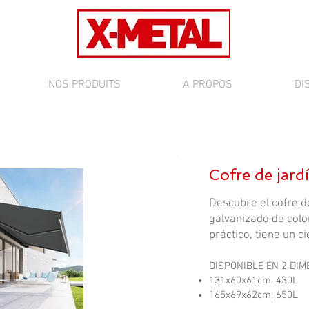
NOS PRODUITS
A PROPOS
DI
Cofre de jard
Descubre el cofre d
galvanizado de color
práctico, tiene un ci
DISPONIBLE EN 2 DI
131x60x61cm, 430L
165x69x62cm, 650L