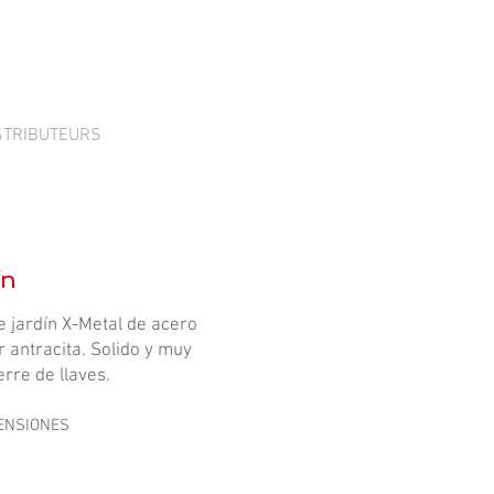
STRIBUTEURS
ín
e jardín X-Metal de acero
 antracita. Solido y muy
erre de llaves.
MENSIONES